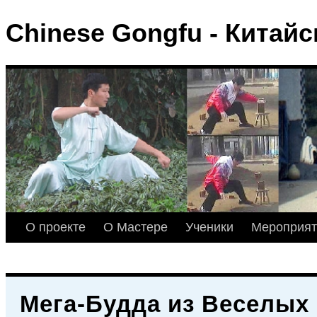
Chinese Gongfu - Китай
О проекте
О Мастере
Ученики
Мероприят
Мега-Будда из Веселых 